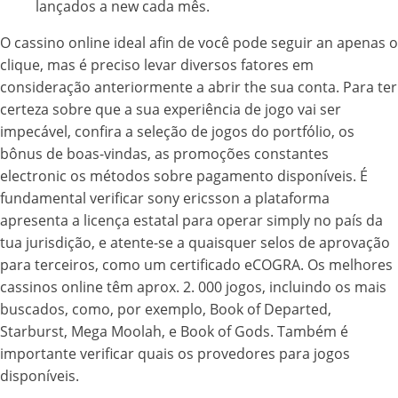
lançados a new cada mês.
O cassino online ideal afin de você pode seguir an apenas o
clique, mas é preciso levar diversos fatores em
consideração anteriormente a abrir the sua conta. Para ter
certeza sobre que a sua experiência de jogo vai ser
impecável, confira a seleção de jogos do portfólio, os
bônus de boas-vindas, as promoções constantes
electronic os métodos sobre pagamento disponíveis. É
fundamental verificar sony ericsson a plataforma
apresenta a licença estatal para operar simply no país da
tua jurisdição, e atente-se a quaisquer selos de aprovação
para terceiros, como um certificado eCOGRA. Os melhores
cassinos online têm aprox. 2. 000 jogos, incluindo os mais
buscados, como, por exemplo, Book of Departed,
Starburst, Mega Moolah, e Book of Gods. Também é
importante verificar quais os provedores para jogos
disponíveis.