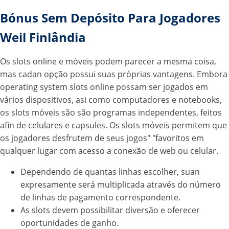
Bónus Sem Depósito Para Jogadores
Weil Finlândia
Os slots online e móveis podem parecer a mesma coisa,
mas cadan opção possui suas próprias vantagens. Embora
operating system slots online possam ser jogados em
vários dispositivos, asi como computadores e notebooks,
os slots móveis são são programas independentes, feitos
afin de celulares e capsules. Os slots móveis permitem que
os jogadores desfrutem de seus jogos" "favoritos em
qualquer lugar com acesso a conexão de web ou celular.
Dependendo de quantas linhas escolher, suan
expresamente será multiplicada através do número
de linhas de pagamento correspondente.
As slots devem possibilitar diversão e oferecer
oportunidades de ganho.