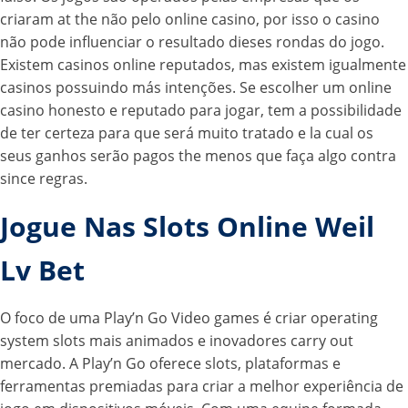
criaram at the não pelo online casino, por isso o casino
não pode influenciar o resultado dieses rondas do jogo.
Existem casinos online reputados, mas existem igualmente
casinos possuindo más intenções. Se escolher um online
casino honesto e reputado para jogar, tem a possibilidade
de ter certeza para que será muito tratado e la cual os
seus ganhos serão pagos the menos que faça algo contra
since regras.
Jogue Nas Slots Online Weil
Lv Bet
O foco de uma Play’n Go Video games é criar operating
system slots mais animados e inovadores carry out
mercado. A Play’n Go oferece slots, plataformas e
ferramentas premiadas para criar a melhor experiência de