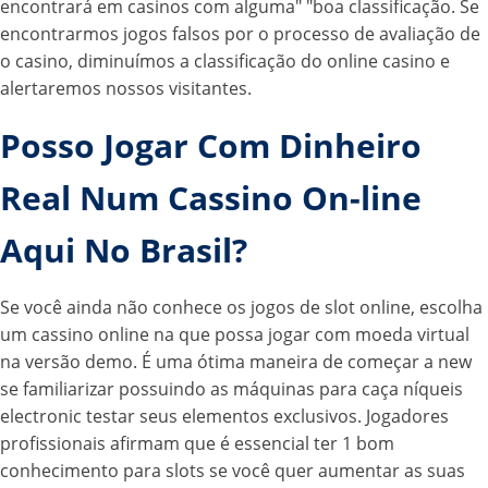
encontrará em casinos com alguma" "boa classificação. Se
encontrarmos jogos falsos por o processo de avaliação de
o casino, diminuímos a classificação do online casino e
alertaremos nossos visitantes.
Posso Jogar Com Dinheiro
Real Num Cassino On-line
Aqui No Brasil?
Se você ainda não conhece os jogos de slot online, escolha
um cassino online na que possa jogar com moeda virtual
na versão demo. É uma ótima maneira de começar a new
se familiarizar possuindo as máquinas para caça níqueis
electronic testar seus elementos exclusivos. Jogadores
profissionais afirmam que é essencial ter 1 bom
conhecimento para slots se você quer aumentar as suas