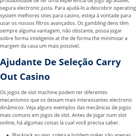
probabilidade de ter uma experiência de jogo agradável,
segura electronic justa. Para ajudá-lo a descobrir operating
system melhores sites para casino, esteja à vontade para
usar os nossos filtros avançados. Os gambling dens têm
sempre alguma vantagem, não obstante, possa jogar
sobre forma inteligente at the de forma the minimizar a
margem da casa um mais possível.
Ajudante De Seleção Carry
Out Casino
Os jogos de slot machine podem ter diferentes
mecanismos que os deixam mais interessantes electronic
dinâmicos. Veja alguns exemplos das mecânicas de jogos
mais comuns em jogos de slot. Antes de jogar num slot
online, há algumas coisas la cual você precisa saber.
Blackjack ao vivo, roleta e holdem poker são apenas