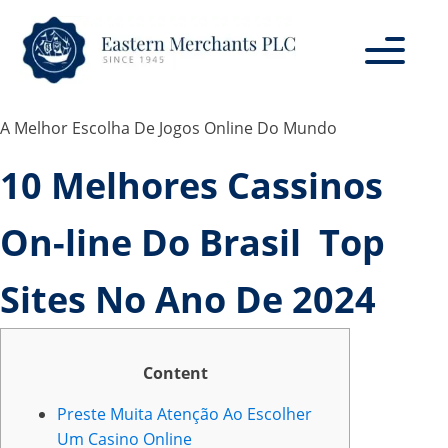
A Melhor Escolha De Jogos Online Do Mundo
10 Melhores Cassinos
On-line Do Brasil ️ Top
Sites No Ano De 2024
Content
Preste Muita Atenção Ao Escolher
Um Casino Online