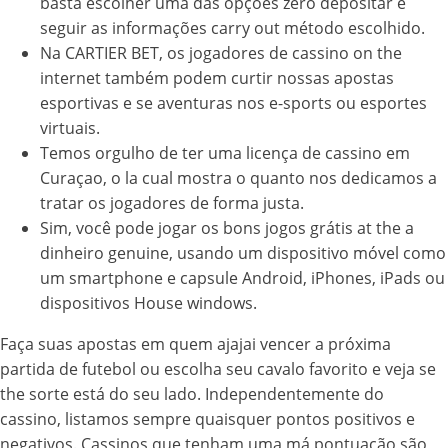
basta escolher uma das opções zero depositar e
seguir as informações carry out método escolhido.
Na CARTIER BET, os jogadores de cassino on the
internet também podem curtir nossas apostas
esportivas e se aventuras nos e-sports ou esportes
virtuais.
Temos orgulho de ter uma licença de cassino em
Curaçao, o la cual mostra o quanto nos dedicamos a
tratar os jogadores de forma justa.
Sim, você pode jogar os bons jogos grátis at the a
dinheiro genuine, usando um dispositivo móvel como
um smartphone e capsule Android, iPhones, iPads ou
dispositivos House windows.
Faça suas apostas em quem ajajai vencer a próxima
partida de futebol ou escolha seu cavalo favorito e veja se
the sorte está do seu lado. Independentemente do
cassino, listamos sempre quaisquer pontos positivos e
negativos. Cassinos que tenham uma má pontuação são