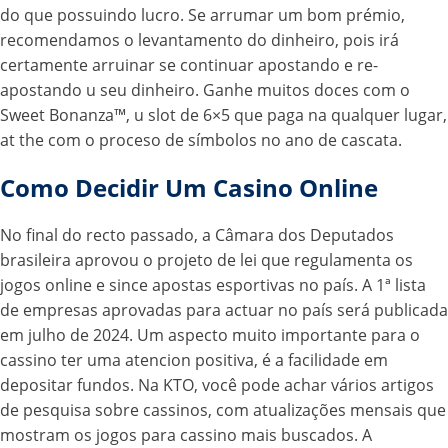
do que possuindo lucro. Se arrumar um bom prémio,
recomendamos o levantamento do dinheiro, pois irá
certamente arruinar se continuar apostando e re-
apostando u seu dinheiro. Ganhe muitos doces com o
Sweet Bonanza™, u slot de 6×5 que paga na qualquer lugar,
at the com o proceso de símbolos no ano de cascata.
Como Decidir Um Casino Online
No final do recto passado, a Câmara dos Deputados
brasileira aprovou o projeto de lei que regulamenta os
jogos online e since apostas esportivas no país. A 1ª lista
de empresas aprovadas para actuar no país será publicada
em julho de 2024. Um aspecto muito importante para o
cassino ter uma atencion positiva, é a facilidade em
depositar fundos. Na KTO, você pode achar vários artigos
de pesquisa sobre cassinos, com atualizações mensais que
mostram os jogos para cassino mais buscados. A