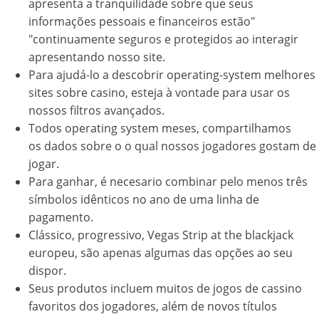
apresenta a tranquilidade sobre que seus
informações pessoais e financeiros estão"
"continuamente seguros e protegidos ao interagir
apresentando nosso site.
Para ajudá-lo a descobrir operating-system melhores
sites sobre casino, esteja à vontade para usar os
nossos filtros avançados.
Todos operating system meses, compartilhamos
os dados sobre o o qual nossos jogadores gostam de
jogar.
Para ganhar, é necesario combinar pelo menos três
símbolos idênticos no ano de uma linha de
pagamento.
Clássico, progressivo, Vegas Strip at the blackjack
europeu, são apenas algumas das opções ao seu
dispor.
Seus produtos incluem muitos de jogos de cassino
favoritos dos jogadores, além de novos títulos