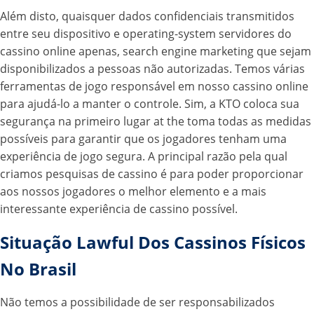
Além disto, quaisquer dados confidenciais transmitidos
entre seu dispositivo e operating-system servidores do
cassino online apenas, search engine marketing que sejam
disponibilizados a pessoas não autorizadas. Temos várias
ferramentas de jogo responsável em nosso cassino online
para ajudá-lo a manter o controle. Sim, a KTO coloca sua
segurança na primeiro lugar at the toma todas as medidas
possíveis para garantir que os jogadores tenham uma
experiência de jogo segura. A principal razão pela qual
criamos pesquisas de cassino é para poder proporcionar
aos nossos jogadores o melhor elemento e a mais
interessante experiência de cassino possível.
Situação Lawful Dos Cassinos Físicos
No Brasil
Não temos a possibilidade de ser responsabilizados