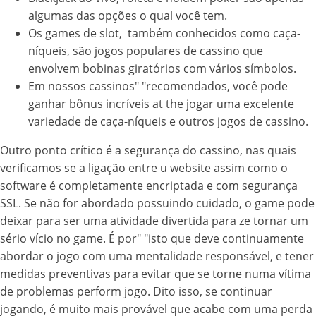
algumas das opções o qual você tem.
Os games de slot, também conhecidos como caça-
níqueis, são jogos populares de cassino que
envolvem bobinas giratórios com vários símbolos.
Em nossos cassinos" "recomendados, você pode
ganhar bônus incríveis at the jogar uma excelente
variedade de caça-níqueis e outros jogos de cassino.
Outro ponto crítico é a segurança do cassino, nas quais
verificamos se a ligação entre u website assim como o
software é completamente encriptada e com segurança
SSL. Se não for abordado possuindo cuidado, o game pode
deixar para ser uma atividade divertida para ze tornar um
sério vício no game. É por" "isto que deve continuamente
abordar o jogo com uma mentalidade responsável, e tener
medidas preventivas para evitar que se torne numa vítima
de problemas perform jogo. Dito isso, se continuar
jogando, é muito mais provável que acabe com uma perda