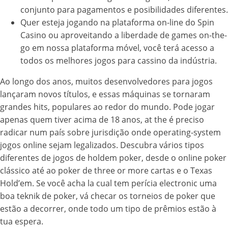
conjunto para pagamentos e posibilidades diferentes.
Quer esteja jogando na plataforma on-line do Spin
Casino ou aproveitando a liberdade de games on-the-
go em nossa plataforma móvel, você terá acesso a
todos os melhores jogos para cassino da indústria.
Ao longo dos anos, muitos desenvolvedores para jogos
lançaram novos títulos, e essas máquinas se tornaram
grandes hits, populares ao redor do mundo. Pode jogar
apenas quem tiver acima de 18 anos, at the é preciso
radicar num país sobre jurisdição onde operating-system
jogos online sejam legalizados. Descubra vários tipos
diferentes de jogos de holdem poker, desde o online poker
clássico até ao poker de three or more cartas e o Texas
Hold’em. Se você acha la cual tem perícia electronic uma
boa teknik de poker, vá checar os torneios de poker que
estão a decorrer, onde todo um tipo de prêmios estão à
tua espera.