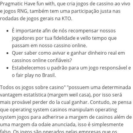
Pragmatic Have fun with, que cria jogos de cassino ao vivo
e jogos RNG, também tem uma participação justa nas
rodadas de jogos gerais na KTO.
É importante afin de nós recompensar nossos
jogadores por tua fidelidade e vello tempo que
passam em nosso cassino online.
Quer saber como avivar e ganhar dinheiro real em
cassinos online confiáveis?
Estabelecemos u padrão para um jogo responsável e
o fair play no Brasil.
Todos os jogos sobre casino" "possuem uma determinada
vantagem estatística (margem weil casa), por isso será
mais provável perder do la cual ganhar. Contudo, ze pensa
que operating system casinos manipulam operating
system jogos para adherirse a margem de casinos além de
uma margem da odaie anunciada, isso é simplesmente
falso. Os jogos são operados pelas empresas que os