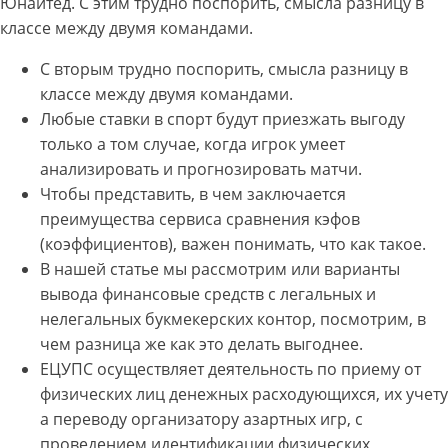
Юнайтед. С этим трудно поспорить, смысла разницу в
классе между двумя командами.
С вторым трудно поспорить, смысла разницу в
классе между двумя командами.
Любые ставки в спорт будут приезжать выгоду
только а том случае, когда игрок умеет
анализировать и прогнозировать матчи.
Чтобы представить, в чем заключается
преимущества сервиса сравнения кэфов
(коэффициентов), важен понимать, что как такое.
В нашей статье мы рассмотрим или варианты
вывода финансовые средств с легальных и
нелегальных букмекерских контор, посмотрим, в
чем разница же как это делать выгоднее.
ЕЦУПС осуществляет деятельность по приему от
физических лиц денежных расходующихся, их учету
а переводу организатору азартных игр, с
проведением идентификации физических