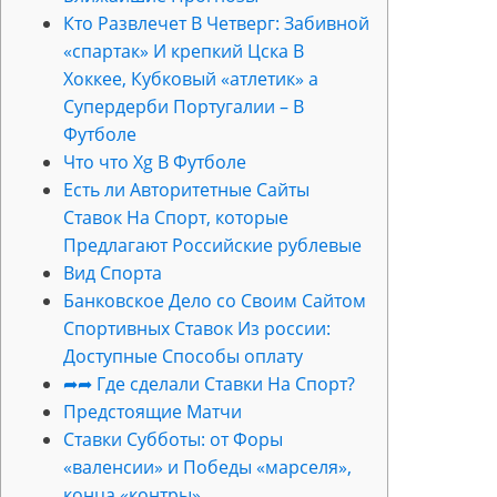
Кто Развлечет В Четверг: Забивной
«спартак» И крепкий Цска В
Хоккее, Кубковый «атлетик» а
Супердерби Португалии – В
Футболе
Что что Xg В Футболе
Есть ли Авторитетные Сайты
Ставок На Спорт, которые
Предлагают Российские рублевые
Вид Спорта
Банковское Дело со Своим Сайтом
Спортивных Ставок Из россии:
Доступные Способы оплату
➦➦ Где сделали Ставки На Спорт?
Предстоящие Матчи
Ставки Субботы: от Форы
«валенсии» и Победы «марселя»,
конца «контры»