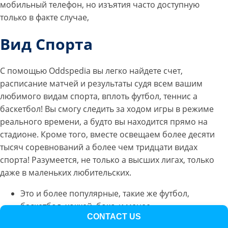
мобильный телефон, но изъятия часто доступную
только в факте случае,
Вид Спорта
С помощью Oddspedia вы легко найдете счет,
расписание матчей и результаты судя всем вашим
любимого видам спорта, вплоть футбол, теннис а
баскетбол! Вы смогу следить за ходом игры в режиме
реального времени, а будто вы находится прямо на
стадионе. Кроме того, вместе освещаем более десяти
тысяч соревнований а более чем тридцати видах
спорта! Разумеется, не только а высших лигах, только
даже в маленьких любительских.
Это и более популярные, такие же футбол,
баскетбол, хоккей, бокс, и менее
CONTACT US
распространенные, например, дарст," "снукер,