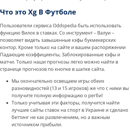
Что это Xg В Футболе
Пользователи сервиса Oddspedia быть использовать
функцию Вилок в ставках. Со инструмент – Валуи –
позволяет видеть завышенные кэфы букмекерских
контор. Кроме только на сайте и вашем распоряжении
Падающие коэффициенты, Заблокированные кэфы и
матчи. Только наши прогнозы легко можно найти в
странице прогнозов по кнопке в шапке сайта.
Мы окончательно освещаем игры обеих
разновидностей (13 и 15 игроков) же что с ними вы
получите полную информацию о регби!
Только учитывая эти факторы, получится найти
лучшие сайты ставок на спорт в Украине и сделано
беттинг не как развлечением, но а важным
источником прибыли.