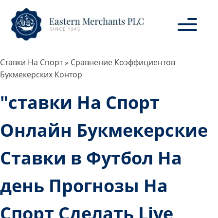
Ставки На Спорт » Сравнение Коэффициентов
Букмекерских Контор
"ставки На Спорт
Онлайн Букмекерские
Ставки в Футбол На
день Прогнозы На
Спорт Сделать Live