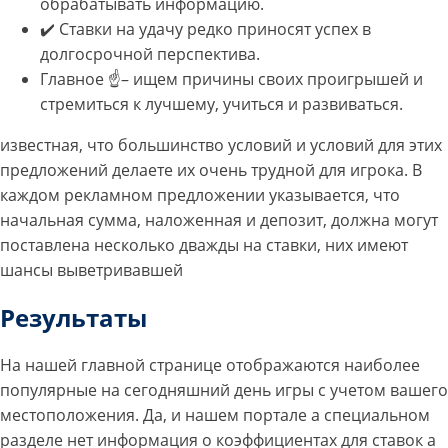
обрабатывать информацию.
✔️ Ставки на удачу редко приносят успех в
долгосрочной перспектива.
Главное ☝– ищем причины своих проигрышей и
стремиться к лучшему, учиться и развиваться.
известная, что большинство условий и условий для этих
предложений делаете их очень трудной для игрока. В
каждом рекламном предложении указывается, что
начальная сумма, наложенная и депозит, должна могут
поставлена несколько дважды на ставки, них имеют
шансы выветривавшей
Результаты
На нашей главной странице отображаются наиболее
популярные на сегодняшний день игры с учетом вашего
местоположения. Да, и нашем портале а специальном
разделе нет информация о коэффициентах для ставок а