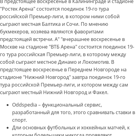
В предстоящее воскресенье в Калининграде и стадионе
"Ростек Арена" состоится поединок 19-го тура
российской Премьер-лиги, в котором ними собой
сыграют местная Балтика и Сочи. По мнению
букмекеров, хозяева являются фаворитами
предстоящей встречи. А" "вчерашнее воскресенье в
Москве на стадионе "ВТБ Арена" состоится поединок 19-
го тура российская Премьер-лиги, в которому между
собой сыграют местное Динамо и Локомотив. В
предстоящее воскресенье в Переднем Новгороде на
стадионе "Нижний Новгород" завтра поединок 19-го
тура российской Премьер-лиги, и котором между сам
сыграют местный Нижний Новгород и Факел.
Oddspedia – функциональный сервис,
разработанный для того, этого сравнивать ставки в
спорт.
Дли основных футбольных и хоккейных матчей, к
которым болельщики никогда проявляют