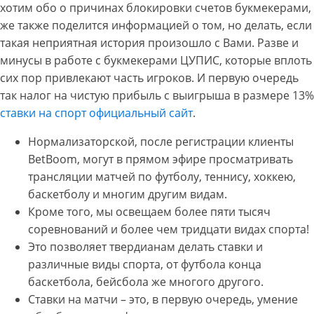
хотим обо о причинах блокировки счетов букмекерами,
же также поделится информацией о том, но делать, если
такая неприятная история произошло с Вами. Разве и
минусы в работе с букмекерами ЦУПИС, которые вплоть
сих пор привлекают часть игроков. И первую очередь
так налог на чистую прибыль с выигрыша в размере 13%
ставки на спорт официальный сайт
.
Нормализаторской, после регистрации клиенты
BetBoom, могут в прямом эфире просматривать
трансляции матчей по футболу, теннису, хоккею,
баскетболу и многим другим видам.
Кроме того, мы освещаем более пяти тысяч
соревнований и более чем тридцати видах спорта!
Это позволяет твердианам делать ставки и
различные виды спорта, от футбола конца
баскетбола, бейсбола же многого другого.
Ставки на матчи – это, в первую очередь, умение