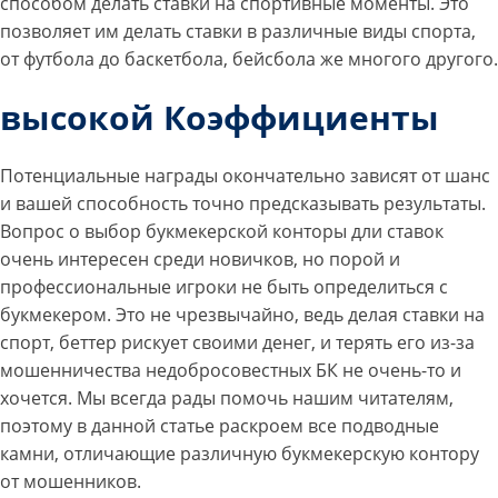
способом делать ставки на спортивные моменты. Это
позволяет им делать ставки в различные виды спорта,
от футбола до баскетбола, бейсбола же многого другого.
высокой Коэффициенты
Потенциальные награды окончательно зависят от шанс
и вашей способность точно предсказывать результаты.
Вопрос о выбор букмекерской конторы дли ставок
очень интересен среди новичков, но порой и
профессиональные игроки не быть определиться с
букмекером. Это не чрезвычайно, ведь делая ставки на
спорт, беттер рискует своими денег, и терять его из-за
мошенничества недобросовестных БК не очень-то и
хочется. Мы всегда рады помочь нашим читателям,
поэтому в данной статье раскроем все подводные
камни, отличающие различную букмекерскую контору
от мошенников.