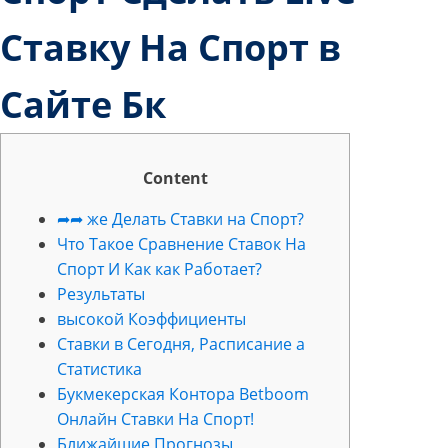
Ставку На Спорт в
Сайте Бк
Content
➦➦ же Делать Ставки на Спорт?
Что Такое Сравнение Ставок На
Спорт И Как как Работает?
Результаты
высокой Коэффициенты
Ставки в Сегодня, Расписание а
Статистика
Букмекерская Контора Betboom
Онлайн Ставки На Спорт!
Ближайшие Прогнозы