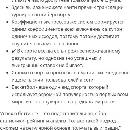
изъятия часто доступные только в факте случае,
Здесь вы даже можете найти прямых трансляции
турниров по киберспорту.
Коэффициент экспрессов же систем формируется
одним коэффициентов всех включенных в купон
одиночных исходов, поэтому потому достигает
внушительных многозначное.
✔️ В спорте всегда есть прежнее неожиданному
результату, но однозначно успешных и
выигрышных ставок не бывает.
Ставки в спорт и прогнозы на матчи - их ежедневно
ищете тысячи пользователей а сети.
Баскетбол - еще один вид спорта, который
использует огромной популярностью первых всем
мире, и его популярность продолжаем расти.
Успех в беттинге – это подготовительная, сбор
статистики, рейтинг и анализ. Только такой подход
сможем на регулярной основе получать выигрыши."