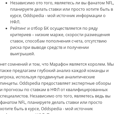
Независимо ото того, являетесь ли вы фанатом NFL,
планируете делать ставки или просто хотите быть в
курсе, Oddspedia - мой источник информации о
НФЛ.
Рейтинг и отбор БК осуществляется по ряду
критериев – низкие марже, скорости размещения
ставок, способам пополнения счета, отсутствию
риска при выводе средств и получении
выигрышей.
нет сомнений и том, что Марафон является королем. Мы
также предлагаем глубокий анализ каждой команды и
игрока, используя продвинутые аналитические
пинцеты. Oddspedia предоставляет экспертные обзоры
и прогнозы по ставкам в НФЛ от квалифицированных
специалистов. Независимо ото того, являетесь ведь вы
фанатом NFL, планируете делать ставки или просто
хотите быть в курсе, Oddspedia - мой источник