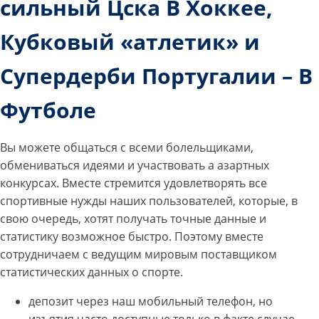
сильный Цска В Хоккее,
Кубковый «атлетик» и
Супердерби Португалии – В
Футболе
Вы можете общаться с всеми болельщиками,
обмениваться идеями и участвовать а азартных
конкурсах. Вместе стремится удовлетворять все
спортивные нужды наших пользователей, которые, в
свою очередь, хотят получать точные данные и
статистику возможное быстро. Поэтому вместе
сотрудничаем с ведущим мировым поставщиком
статистических данных о спорте.
депозит через наш мобильный телефон, но