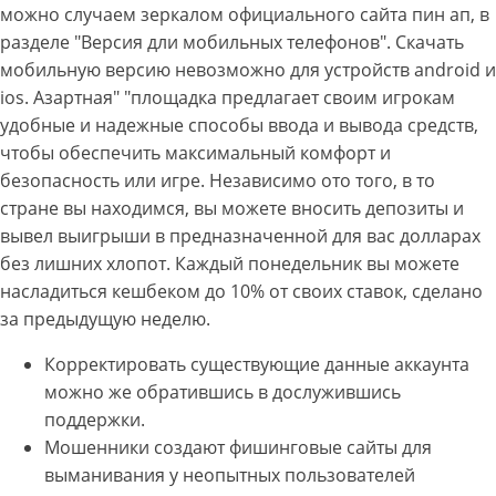
можно случаем зеркалом официального сайта пин ап, в
разделе "Версия дли мобильных телефонов". Скачать
мобильную версию невозможно для устройств android и
ios. Азартная" "площадка предлагает своим игрокам
удобные и надежные способы ввода и вывода средств,
чтобы обеспечить максимальный комфорт и
безопасность или игре. Независимо ото того, в то
стране вы находимся, вы можете вносить депозиты и
вывел выигрыши в предназначенной для вас долларах
без лишних хлопот. Каждый понедельник вы можете
насладиться кешбеком до 10% от своих ставок, сделано
за предыдущую неделю.
Корректировать существующие данные аккаунта
можно же обратившись в дослужившись
поддержки.
Мошенники создают фишинговые сайты для
выманивания у неопытных пользователей