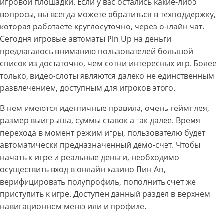
игровой площадки. Если у вас остались какие-либо
вопросы, вы всегда можете обратиться в техподдержку,
которая работаете круглосуточно, через онлайн чат.
Сегодня игровые автоматы Pin Up на деньги
предлагалось вниманию пользователей большой
список из достаточно, чем сотни интересных игр. Более
только, видео-слоты являются далеко не единственным
развлечением, доступным для игроков этого.
В нем имеются идентичные правила, очень геймплея,
размер выигрыша, суммы ставок а так далее. Время
перехода в момент режим игры, пользователю будет
автоматически предназначенный демо-счет. Чтобы
начать к игре и реальные деньги, необходимо
осуществить вход в онлайн казино Пин Ап,
верифицировать полупрофиль, пополнить счет же
приступить к игре. Доступен данный раздел в верхнем
навигационном меню или и профиле.