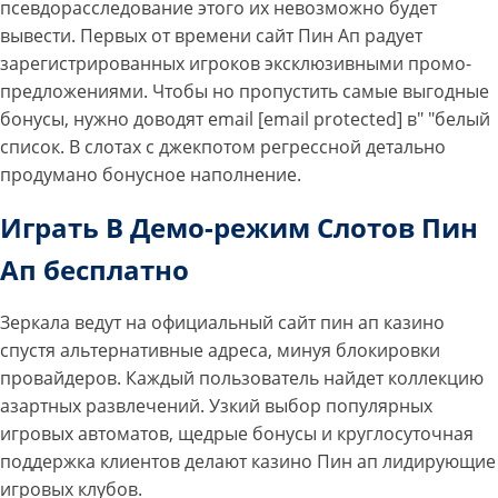
псевдорасследование этого их невозможно будет
вывести. Первых от времени сайт Пин Ап радует
зарегистрированных игроков эксклюзивными промо-
предложениями. Чтобы но пропустить самые выгодные
бонусы, нужно доводят email [email protected] в" "белый
список. В слотах с джекпотом регрессной детально
продумано бонусное наполнение.
Играть В Демо-режим Слотов Пин
Ап бесплатно
Зеркала ведут на официальный сайт пин ап казино
спустя альтернативные адреса, минуя блокировки
провайдеров. Каждый пользователь найдет коллекцию
азартных развлечений. Узкий выбор популярных
игровых автоматов, щедрые бонусы и круглосуточная
поддержка клиентов делают казино Пин ап лидирующие
игровых клубов.