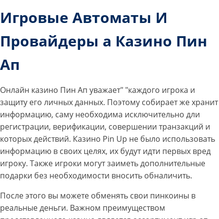
Игровые Автоматы И
Провайдеры а Казино Пин
Ап
Онлайн казино Пин Ап уважает" "каждого игрока и
защиту его личных данных. Поэтому собирает же хранит
информацию, саму необходима исключительно дли
регистрации, верификации, совершении транзакций и
которых действий. Казино Pin Up не было использовать
информацию в своих целях, их будут идти первых вред
игроку. Также игроки могут заиметь дополнительные
подарки без необходимости вносить обналичить.
После этого вы можете обменять свои пинкоины в
реальные деньги. Важном преимуществом