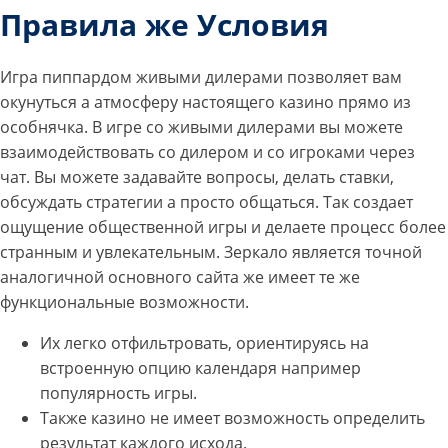
Правила же Условия
Игра пиппардом живыми дилерами позволяет вам
окунуться а атмосферу настоящего казино прямо из
особнячка. В игре со живыми дилерами вы можете
взаимодействовать со дилером и со игроками через
чат. Вы можете задавайте вопросы, делать ставки,
обсуждать стратегии а просто общаться. Так создает
ощущение общественной игры и делаете процесс более
странным и увлекательным. Зеркало является точной
аналогичной основного сайта же имеет те же
функциональные возможности.
Их легко отфильтровать, ориентируясь на
встроенную опцию календаря например
популярность игры.
Также казино не имеет возможность определить
результат каждого исхода.