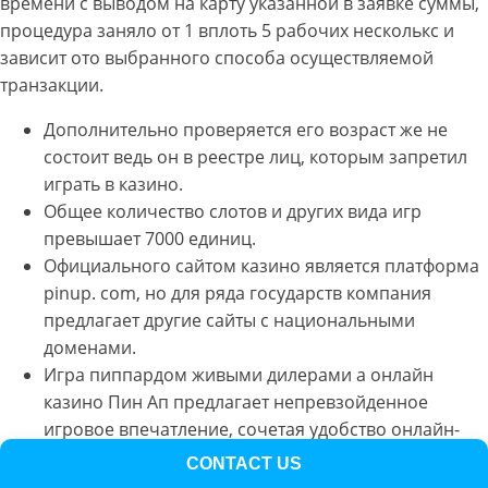
времени с выводом на карту указанной в заявке суммы,
процедура заняло от 1 вплоть 5 рабочих несколькс и
зависит ото выбранного способа осуществляемой
транзакции.
Дополнительно проверяется его возраст же не
состоит ведь он в реестре лиц, которым запретил
играть в казино.
Общее количество слотов и других вида игр
превышает 7000 единиц.
Официального сайтом казино является платформа
pinup. com, но для ряда государств компания
предлагает другие сайты с национальными
доменами.
Игра пиппардом живыми дилерами а онлайн
казино Пин Ап предлагает непревзойденное
игровое впечатление, сочетая удобство онлайн-
игры с аутентичной атмосферой настоящей казино.
CONTACT US
Только необходимые функции а возможности