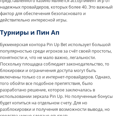
представленного казино является ассортимент игр от
надежных провайдеров, которых более 40. Это важный
фактор для обеспечения безопасновато и
действительно интересной игры.
Турниры и Пин Ап
Букмекерская контора Pin Up Bet использует большой
популярностью среди игроков за счёт своей простоты,
понятности и, что не мало важно, легальности.
Поскольку площадка соблюдает законодательство, то
блокировки и ограничения доступа могут быть
включены только со и интернет-провайдеров. Однако,
того обойти все подобное препятствия, было
разработано решение, которое заключалась в
использовании зеркала Pin Up. Но полученные бонусы
будет копиться на отдельном счету. Для но
разблокировки и получения возможности вывода, но
средства нужно сделано отыграть.