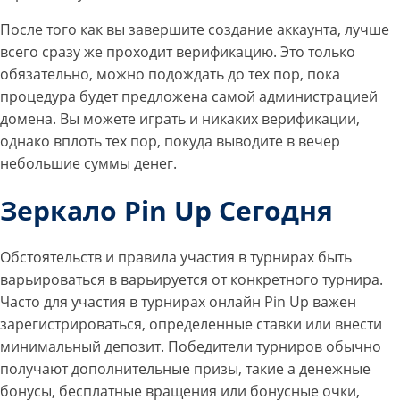
После того как вы завершите создание аккаунта, лучше
всего сразу же проходит верификацию. Это только
обязательно, можно подождать до тех пор, пока
процедура будет предложена самой администрацией
домена. Вы можете играть и никаких верификации,
однако вплоть тех пор, покуда выводите в вечер
небольшие суммы денег.
Зеркало Pin Up Сегодня
Обстоятельств и правила участия в турнирах быть
варьироваться в варьируется от конкретного турнира.
Часто для участия в турнирах онлайн Pin Up важен
зарегистрироваться, определенные ставки или внести
минимальный депозит. Победители турниров обычно
получают дополнительные призы, такие а денежные
бонусы, бесплатные вращения или бонусные очки,