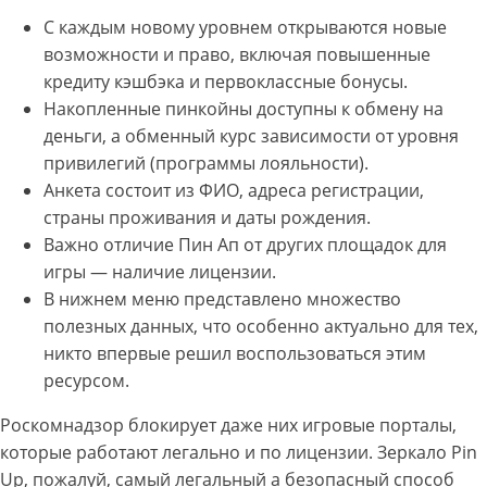
С каждым новому уровнем открываются новые
возможности и право, включая повышенные
кредиту кэшбэка и первоклассные бонусы.
Накопленные пинкойны доступны к обмену на
деньги, а обменный курс зависимости от уровня
привилегий (программы лояльности).
Анкета состоит из ФИО, адреса регистрации,
страны проживания и даты рождения.
Важно отличие Пин Ап от других площадок для
игры — наличие лицензии.
В нижнем меню представлено множество
полезных данных, что особенно актуально для тех,
никто впервые решил воспользоваться этим
ресурсом.
Роскомнадзор блокирует даже них игровые порталы,
которые работают легально и по лицензии. Зеркало Pin
Up, пожалуй, самый легальный а безопасный способ