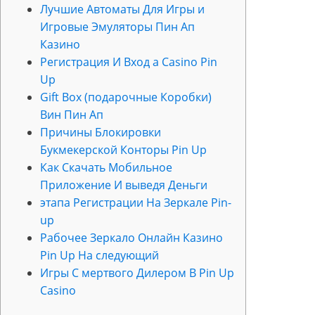
Лучшие Автоматы Для Игры и
Игровые Эмуляторы Пин Ап
Казино
Регистрация И Вход а Casino Pin
Up
Gift Box (подарочные Коробки)
Вин Пин Ап
Причины Блокировки
Букмекерской Конторы Pin Up
Как Скачать Мобильное
Приложение И выведя Деньги
этапа Регистрации На Зеркале Pin-
up
Рабочее Зеркало Онлайн Казино
Pin Up На следующий
Игры С мертвого Дилером В Pin Up
Casino