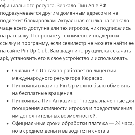
официального ресурса. Зеркало Пин Ап в РФ
подразумевается другим доменным адресом и не
подлежит блокировкам. Актуальная ссылка на зеркало
чаще всего доступна дли тех игроков, них подписались
на рассылку. Попросите у технической поддержки
ссылку и программу, если севилестр не можете найти ее
на сайте Pin Up Club. Вам дадут инструкции, как скачать
apk, установить его в свое устройство и использовать.
Онлайн Pin Up casino работает по лицензии
международного регулятора Кюрасао.
Пинкойны в казино Pin Up можно было обменять
на бесплатные вращения.
Пинкоины а Пин Ап казино" "предназначенные для
поощрения активности игроков и предоставления
им дополнительных возможностей.
Официальные сроки обработки платежа — 24 часа,
но в среднем деньги выводятся и счета в