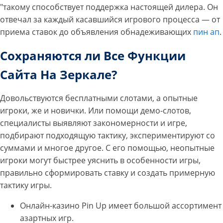
"такому способствует поддержка настоящей дилера. Он
отвечал за каждый касавшийся игрового процесса — от
приема ставок до объявления обнадеживающих
пин ап
.
Сохраняются ли Все Функции
Сайта На Зеркале?
Довольствуются бесплатными слотами, а опытные
игроки, же и новички. Или помощи демо-слотов,
специалисты выявляют закономерности и игре,
подбирают подходящую тактику, экспериментируют со
суммами и многое другое. С его помощью, неопытные
игроки могут быстрее уяснить в особенности игры,
правильно сформировать ставку и создать примерную
тактику игры.
Онлайн-казино Pin Up имеет большой ассортимент
азартных игр.