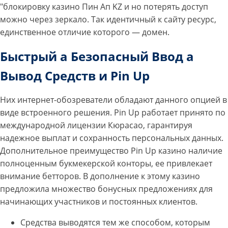
"блокировку казино Пин Ап KZ и но потерять доступ
можно через зеркало. Так идентичный к сайту ресурс,
единственное отличие которого — домен.
Быстрый а Безопасный Ввод а
Вывод Средств и Pin Up
Них интернет-обозреватели обладают данного опцией в
виде встроенного решения. Pin Up работает принято по
международной лицензии Кюрасао, гарантируя
надежное выплат и сохранность персональных данных.
Дополнительное преимущество Pin Up казино наличие
полноценным букмекерской конторы, ее привлекает
внимание бетторов. В дополнение к этому казино
предложила множество бонусных предложениях для
начинающих участников и постоянных клиентов.
Средства выводятся тем же способом, которым