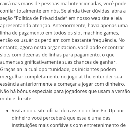
cairá nas mãos de pessoas mal intencionadas, você pode
confiar totalmente em nós. Se ainda tiver dúvidas, abra a
seção “Política de Privacidade” em nosso web site e leia
apresentando atenção. Anteriormente, havia apenas uma
linha de pagamento em todos os slot machine games,
então os usuários perdiam com bastante frequência. No
entanto, agora nesta organizacion, você pode encontrar
slots com dezenas de linhas para pagamento, o que
aumenta significativamente suas chances de ganhar.
Graças an la cual oportunidade, os iniciantes podem
mergulhar completamente no jogo at the entender sua
essência anteriormente a começar a jogar com dinheiro.
Não há bônus especiais para jogadores que usam a versão
mobile do site.
Visitando u site oficial do cassino online Pin Up por
dinheiro você perceberá que essa é uma das
instituições mais confiáveis com entretenimento de