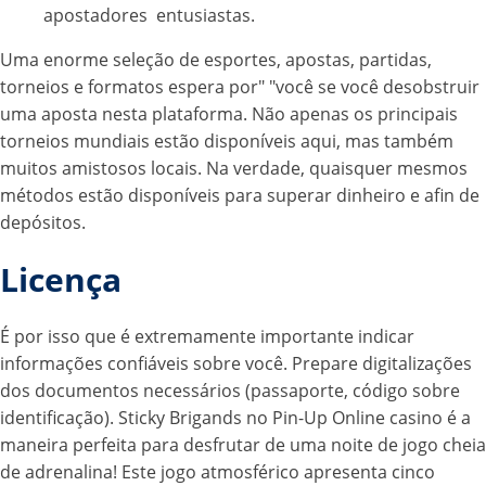
apostadores entusiastas.
Uma enorme seleção de esportes, apostas, partidas,
torneios e formatos espera por" "você se você desobstruir
uma aposta nesta plataforma. Não apenas os principais
torneios mundiais estão disponíveis aqui, mas também
muitos amistosos locais. Na verdade, quaisquer mesmos
métodos estão disponíveis para superar dinheiro e afin de
depósitos.
Licença
É por isso que é extremamente importante indicar
informações confiáveis ​​sobre você. Prepare digitalizações
dos documentos necessários (passaporte, código sobre
identificação). Sticky Brigands no Pin-Up Online casino é a
maneira perfeita para desfrutar de uma noite de jogo cheia
de adrenalina! Este jogo atmosférico apresenta cinco