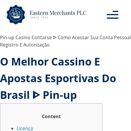
Pin-up Casino Contarse ᐉ Como Acessar Sua Conta Pessoal
Registro E Autorização
O Melhor Cassino E
Apostas Esportivas Do
Brasil ᐈ Pin-up
Content
Licença