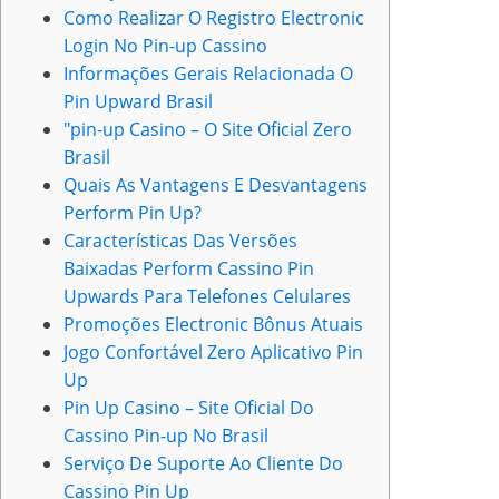
Como Realizar O Registro Electronic
Login No Pin-up Cassino
Informações Gerais Relacionada O
Pin Upward Brasil
"pin-up Casino – O Site Oficial Zero
Brasil
Quais As Vantagens E Desvantagens
Perform Pin Up?
Características Das Versões
Baixadas Perform Cassino Pin
Upwards Para Telefones Celulares
Promoções Electronic Bônus Atuais
Jogo Confortável Zero Aplicativo Pin
Up
Pin Up Casino – Site Oficial Do
Cassino Pin-up No Brasil
Serviço De Suporte Ao Cliente Do
Cassino Pin Up