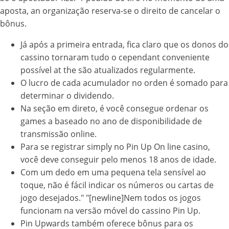
aposta, an organização reserva-se o direito de cancelar o
bônus.
Já após a primeira entrada, fica claro que os donos do
cassino tornaram tudo o cependant conveniente
possível at the são atualizados regularmente.
O lucro de cada acumulador no orden é somado para
determinar o dividendo.
Na seção em direto, é você consegue ordenar os
games a baseado no ano de disponibilidade de
transmissão online.
Para se registrar simply no Pin Up On line casino,
você deve conseguir pelo menos 18 anos de idade.
Com um dedo em uma pequena tela sensível ao
toque, não é fácil indicar os números ou cartas de
jogo desejados." "[newline]Nem todos os jogos
funcionam na versão móvel do cassino Pin Up.
Pin Upwards também oferece bônus para os