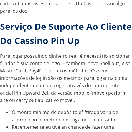
cartas et apostas esportivas – Pin Up Casino possui algo
para los dos.
Serviço De Suporte Ao Cliente
Do Cassino Pin Up
Para jogar possuindo dinheiro real, é necessário adicionar
fundos à sua conta de jogo. E também Inova Shell out, Visa,
MasterCard, Pay4Fun e outros métodos. Os seus
informações de login são os mesmos para logar na conta,
independentemente de coger através do internet site
oficial Pin Upward Bet, da versão mobile (móvel) perform
site ou carry out aplicativo móvel.
O monto mínimo de depósito e" "tirada varia de
acordo com o método de pagamento utilizado.
Recentemente eu tive an chance de fazer uma