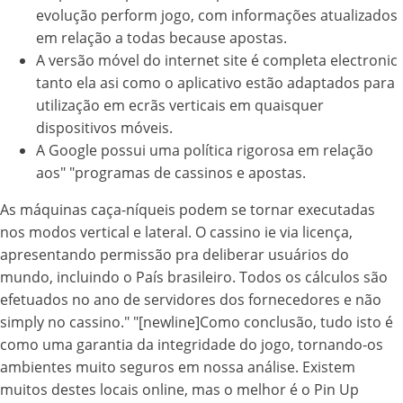
evolução perform jogo, com informações atualizados
em relação a todas because apostas.
A versão móvel do internet site é completa electronic
tanto ela asi como o aplicativo estão adaptados para
utilização em ecrãs verticais em quaisquer
dispositivos móveis.
A Google possui uma política rigorosa em relação
aos" "programas de cassinos e apostas.
As máquinas caça-níqueis podem se tornar executadas
nos modos vertical e lateral. O cassino ie via licença,
apresentando permissão pra deliberar usuários do
mundo, incluindo o País brasileiro. Todos os cálculos são
efetuados no ano de servidores dos fornecedores e não
simply no cassino." "[newline]Como conclusão, tudo isto é
como uma garantia da integridade do jogo, tornando-os
ambientes muito seguros em nossa análise. Existem
muitos destes locais online, mas o melhor é o Pin Up