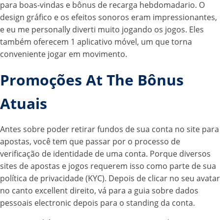
para boas-vindas e bônus de recarga hebdomadario. O
design gráfico e os efeitos sonoros eram impressionantes,
e eu me personally diverti muito jogando os jogos. Eles
também oferecem 1 aplicativo móvel, um que torna
conveniente jogar em movimento.
Promoções At The Bônus
Atuais
Antes sobre poder retirar fundos de sua conta no site para
apostas, você tem que passar por o processo de
verificação de identidade de uma conta. Porque diversos
sites de apostas e jogos requerem isso como parte de sua
política de privacidade (KYC). Depois de clicar no seu avatar
no canto excellent direito, vá para a guia sobre dados
pessoais electronic depois para o standing da conta.