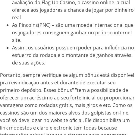
avaliação do Flag Up Casino, o cassino online la cual
oferece aos jogadores a chance de jogar por dinheiro
real.
As Pincoins(PNC) – são uma moeda internacional que
os jogadores conseguem ganhar no próprio internet
site.
Assim, os usuários possuem poder para influência no
esfuerzo da rodada e o montante de ganhos através
de suas ações.
Portanto, sempre verifique se algum bônus está disponível
pra reivindicação antes et durante de executar seu
primeiro depósito. Esses bônus" "tem a possibilidade de
oferecer um acréscimo ao seu forte inicial ou proporcionar
vantagens como rodadas grátis, mais giros e etc. Como os
cassinos são um dos maiores alvos dos golpistas on-line,
você só deve jogar no website oficial. Ele disponibiliza um
link modestos e claro electronic tem todas because