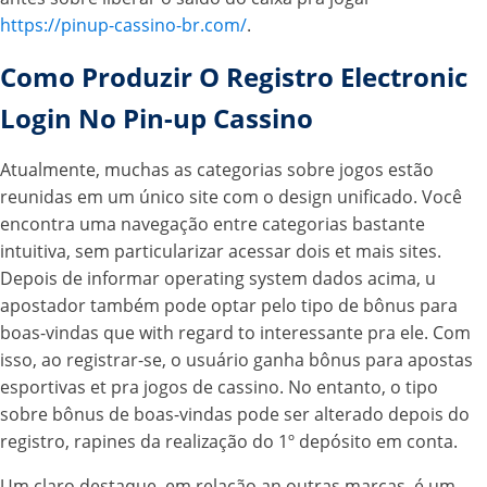
https://pinup-cassino-br.com/
.
Como Produzir O Registro Electronic
Login No Pin-up Cassino
Atualmente, muchas as categorias sobre jogos estão
reunidas em um único site com o design unificado. Você
encontra uma navegação entre categorias bastante
intuitiva, sem particularizar acessar dois et mais sites.
Depois de informar operating system dados acima, u
apostador também pode optar pelo tipo de bônus para
boas-vindas que with regard to interessante pra ele. Com
isso, ao registrar-se, o usuário ganha bônus para apostas
esportivas et pra jogos de cassino. No entanto, o tipo
sobre bônus de boas-vindas pode ser alterado depois do
registro, rapines da realização do 1º depósito em conta.
Um claro destaque, em relação an outras marcas, é um